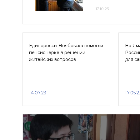
17.10.23
Единороссы Ноябрьска помогли
На Ям
пенсионерке в решении
Росси
житейских вопросов
для са
14.07.23
17.05.2