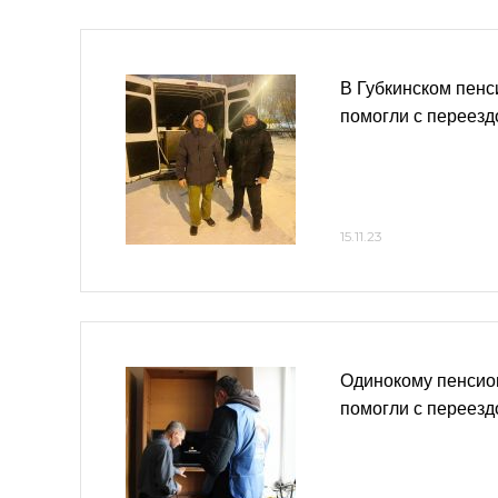
В Губкинском пен
помогли с переез
15.11.23
Одинокому пенсио
помогли с переез