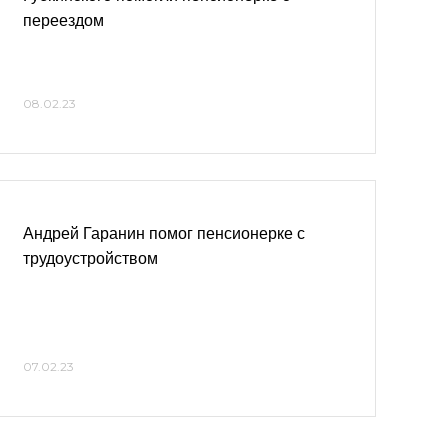
переездом
08.02.23
Андрей Гаранин помог пенсионерке с
трудоустройством
07.02.23