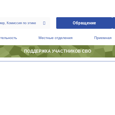
Обращение
тельность
Местные отделения
Приемная
ПОДДЕРЖКА УЧАСТНИКОВ СВО
ственной приемной Председателя Партии
Президиум регионального политического совета