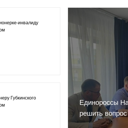
сионерке-инвалиду
дом
неру Губкинского
Единороссы На
дом
решить вопрос