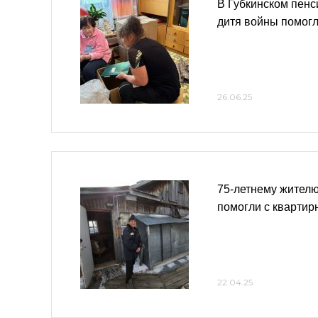
В Губкинском пенс
дитя войны помогл
26.06.25
75-летнему жител
помогли с кварти
22.04.25