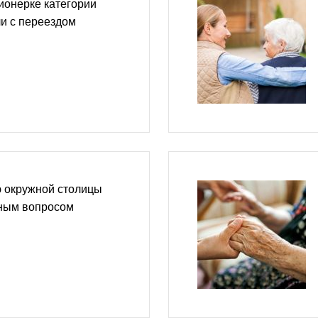
ионерке категории
и с переездом
ю окружной столицы
рным вопросом