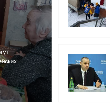
гут
ейских