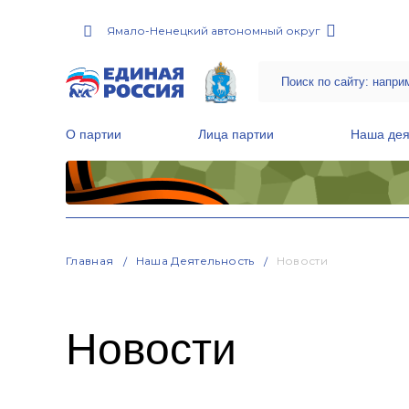
Ямало-Ненецкий автономный округ
О партии
Лица партии
Наша дея
Местные общественные приемные Партии
Руководитель Региональной обще
Народная программа «Единой России»
Главная
Наша Деятельность
Новости
Новости