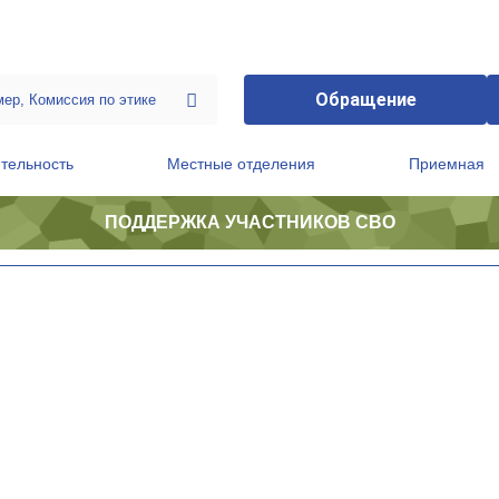
Обращение
тельность
Местные отделения
Приемная
ПОДДЕРЖКА УЧАСТНИКОВ СВО
ственной приемной Председателя Партии
Президиум регионального политического совета