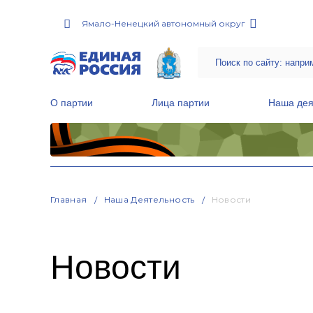
Ямало-Ненецкий автономный округ
О партии
Лица партии
Наша дея
Местные общественные приемные Партии
Руководитель Региональной обще
Народная программа «Единой России»
Главная
Наша Деятельность
Новости
Новости