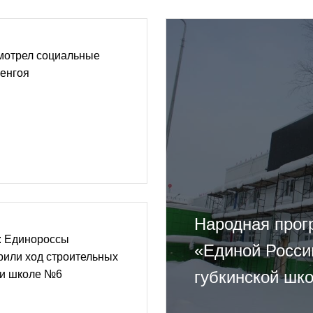
смотрел социальные
ренгоя
Народная прог
: Единороссы
«Единой Росси
рили ход строительных
губкинской шк
 и школе №6