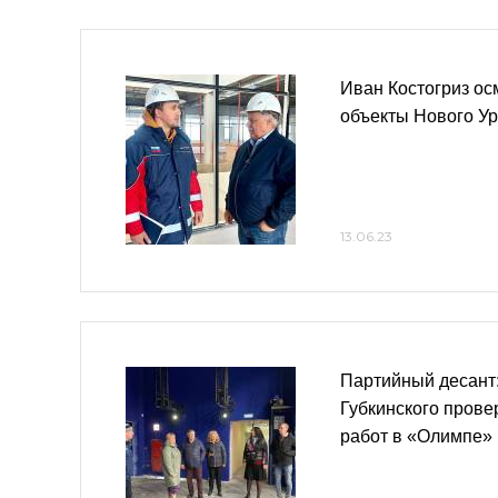
Иван Костогриз о
объекты Нового У
13.06.23
Партийный десант
Губкинского прове
работ в «Олимпе»