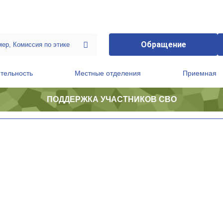
Обращение
тельность
Местные отделения
Приемная
ПОДДЕРЖКА УЧАСТНИКОВ СВО
ственной приемной Председателя Партии
Президиум регионального политического совета