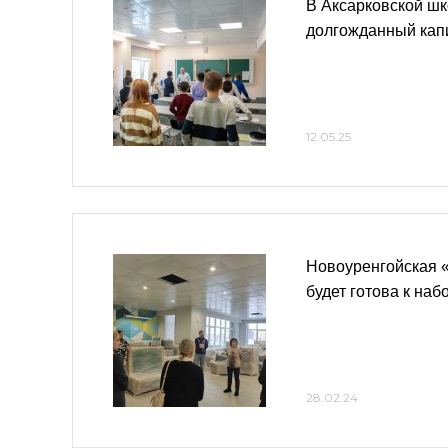
В Аксарковской ш
долгожданный кап
12.05.25
Новоуренгойская 
будет готова к наб
28.02.24