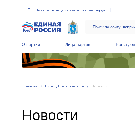
Ямало-Ненецкий автономный округ
О партии
Лица партии
Наша дея
Местные общественные приемные Партии
Руководитель Региональной обще
Народная программа «Единой России»
Главная
Наша Деятельность
Новости
Новости