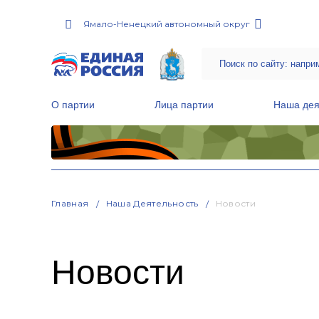
Ямало-Ненецкий автономный округ
О партии
Лица партии
Наша дея
Местные общественные приемные Партии
Руководитель Региональной обще
Народная программа «Единой России»
Главная
Наша Деятельность
Новости
Новости