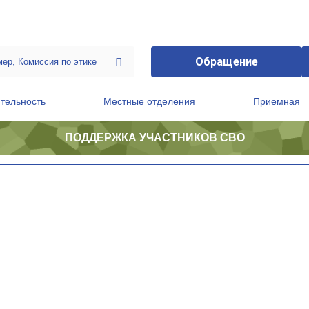
Обращение
тельность
Местные отделения
Приемная
ПОДДЕРЖКА УЧАСТНИКОВ СВО
ственной приемной Председателя Партии
Президиум регионального политического совета