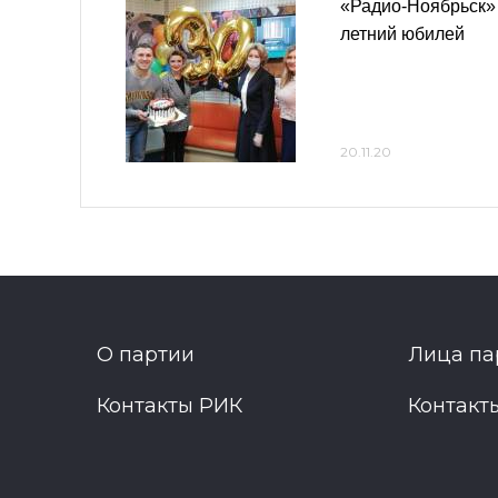
«Радио-Ноябрьск» 
летний юбилей
20.11.20
О партии
Лица па
Контакты РИК
Контакт