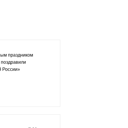
ным праздником
 поздравили
й России»