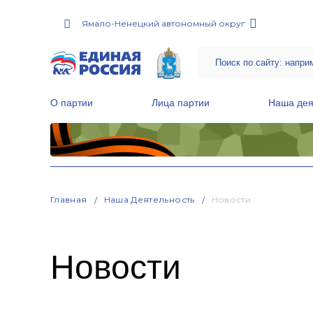
Ямало-Ненецкий автономный округ
О партии
Лица партии
Наша дея
Местные общественные приемные Партии
Руководитель Региональной обще
Народная программа «Единой России»
Главная
Наша Деятельность
Новости
Новости