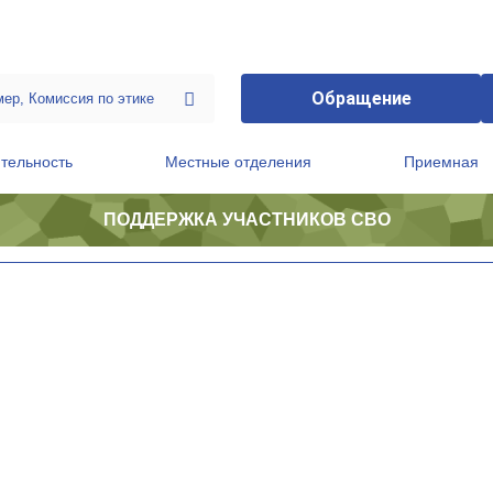
Обращение
тельность
Местные отделения
Приемная
ПОДДЕРЖКА УЧАСТНИКОВ СВО
ственной приемной Председателя Партии
Президиум регионального политического совета