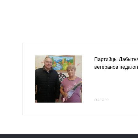
Партийцы Лабытна
ветеранов педагог
04.10.19