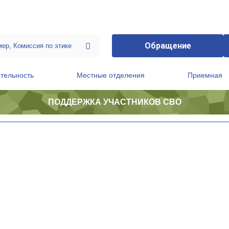
Обращение
тельность
Местные отделения
Приемная
ПОДДЕРЖКА УЧАСТНИКОВ СВО
ственной приемной Председателя Партии
Президиум регионального политического совета