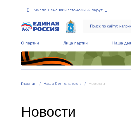
Ямало-Ненецкий автономный округ
О партии
Лица партии
Наша дея
Местные общественные приемные Партии
Руководитель Региональной обще
Народная программа «Единой России»
Главная
Наша Деятельность
Новости
Новости