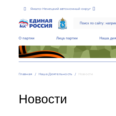
Ямало-Ненецкий автономный округ
О партии
Лица партии
Наша дея
Местные общественные приемные Партии
Руководитель Региональной обще
Народная программа «Единой России»
Главная
Наша Деятельность
Новости
Новости