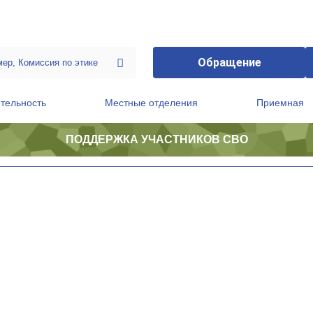
Обращение
тельность
Местные отделения
Приемная
ПОДДЕРЖКА УЧАСТНИКОВ СВО
ственной приемной Председателя Партии
Президиум регионального политического совета