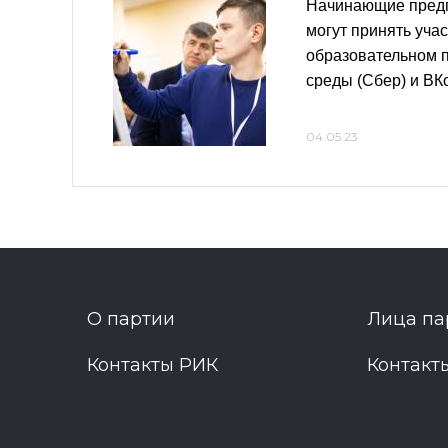
Начинающие пред
могут принять учас
образовательном 
среды (Сбер) и ВК
04.05.23
О партии
Лица па
Контакты РИК
Контакт