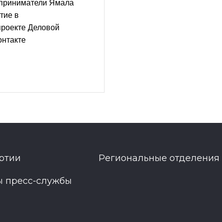
приниматели Ямала
тие в
проекте Деловой
онтакте
ртии
Региональные отделения
ы пресс-службы