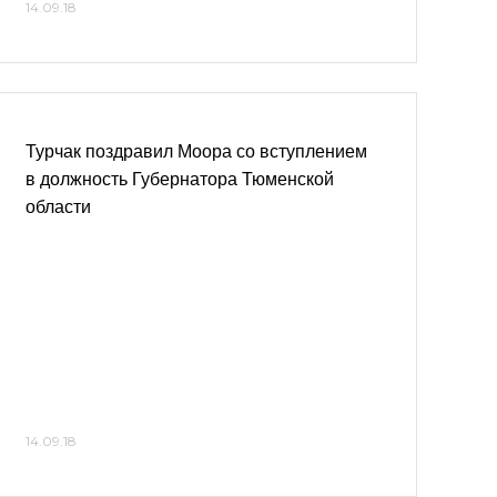
14.09.18
Турчак поздравил Моора со вступлением
в должность Губернатора Тюменской
области
14.09.18