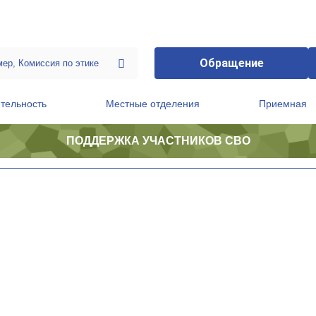
Обращение
тельность
Местные отделения
Приемная
ПОДДЕРЖКА УЧАСТНИКОВ СВО
ственной приемной Председателя Партии
Президиум регионального политического совета