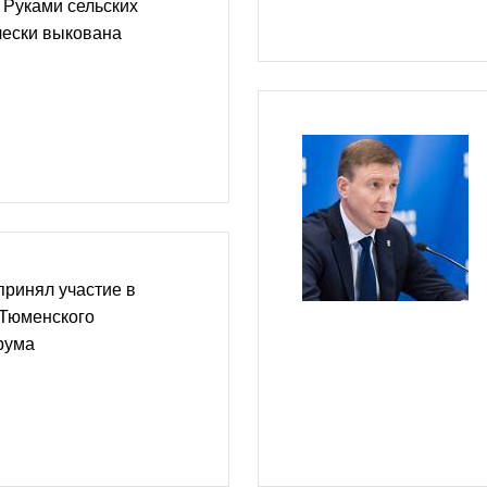
 Руками сельских
чески выкована
ринял участие в
 Тюменского
рума