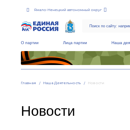
Ямало-Ненецкий автономный округ
О партии
Лица партии
Наша дея
Местные общественные приемные Партии
Руководитель Региональной обще
Народная программа «Единой России»
Главная
Наша Деятельность
Новости
Новости