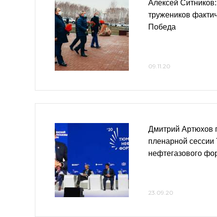
Алексей Ситников:
тружеников факти
Победа
09.11.20
Дмитрий Артюхов п
пленарной сессии
нефтегазового фо
23.09.20