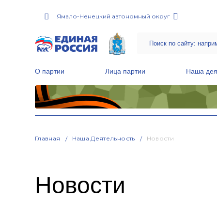
Ямало-Ненецкий автономный округ
О партии
Лица партии
Наша дея
Местные общественные приемные Партии
Руководитель Региональной обще
Народная программа «Единой России»
Главная
Наша Деятельность
Новости
Новости