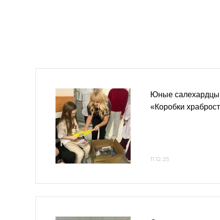
Юные салехардцы 
«Коробки храброс
11.12.25