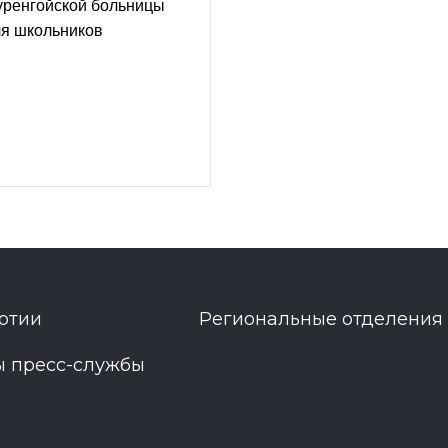
уренгойской больницы
ля школьников
ртии
Региональные отделения
ы пресс-службы