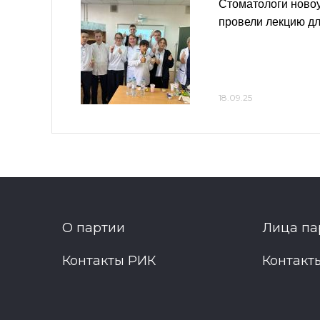
Стоматологи ново
провели лекцию д
18.09.25
О партии
Лица па
Контакты РИК
Контакт