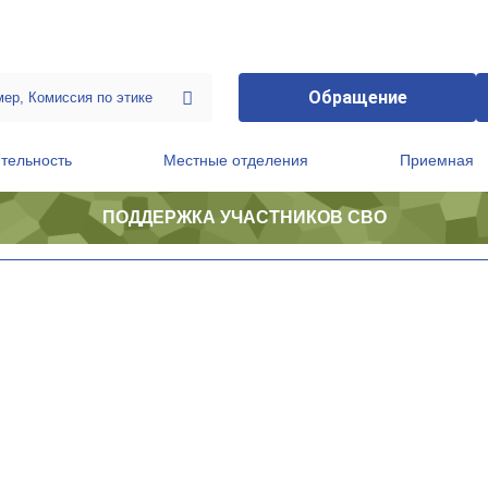
Обращение
тельность
Местные отделения
Приемная
ПОДДЕРЖКА УЧАСТНИКОВ СВО
ственной приемной Председателя Партии
Президиум регионального политического совета