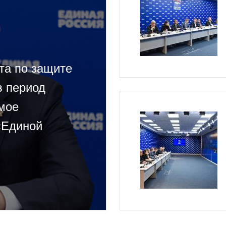
та по защите
в период
мое
«Единой