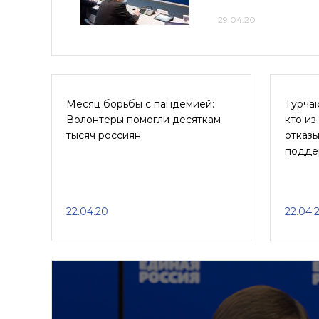
29.04.20
Месяц борьбы с пандемией:
Турчак
Волонтеры помогли десяткам
кто из
тысяч россиян
отказы
подде
22.04.20
22.04.