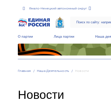
Ямало-Ненецкий автономный округ
О партии
Лица партии
Наша дея
Местные общественные приемные Партии
Руководитель Региональной обще
Народная программа «Единой России»
Главная
Наша Деятельность
Новости
Новости