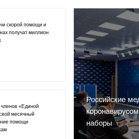
чи скорой помощи и
нах получат миллион
к
Российские ме
 членов «Единой
коронавирусом
 свой месячный
наборы
ание помощи
кам