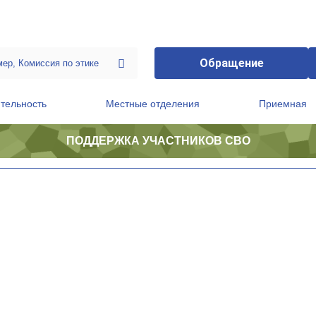
Обращение
тельность
Местные отделения
Приемная
ПОДДЕРЖКА УЧАСТНИКОВ СВО
ственной приемной Председателя Партии
Президиум регионального политического совета