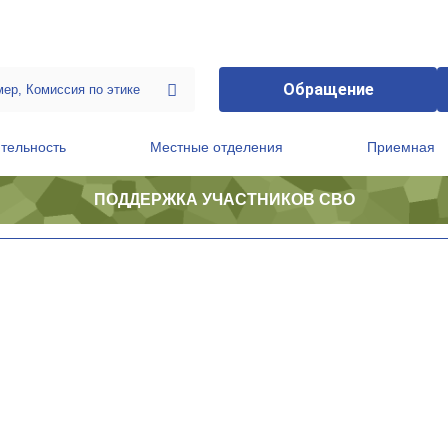
Обращение
тельность
Местные отделения
Приемная
ПОДДЕРЖКА УЧАСТНИКОВ СВО
ственной приемной Председателя Партии
Президиум регионального политического совета