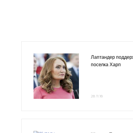
Лаптандер поддер
поселка Харп
28.11.18