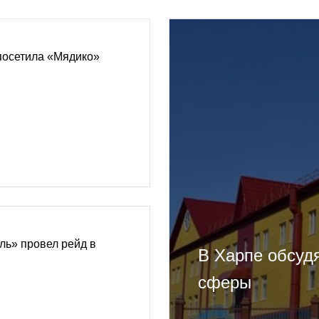
посетила «Мядико»
ль» провел рейд в
В Харпе обсуд
сферы