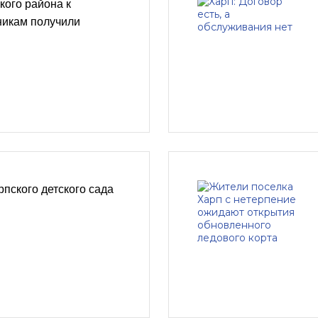
ого района к
никам получили
рпского детского сада