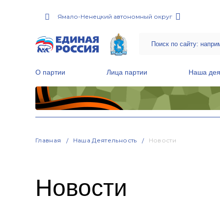
Ямало-Ненецкий автономный округ
О партии
Лица партии
Наша дея
Местные общественные приемные Партии
Руководитель Региональной обще
Народная программа «Единой России»
Главная
Наша Деятельность
Новости
Новости