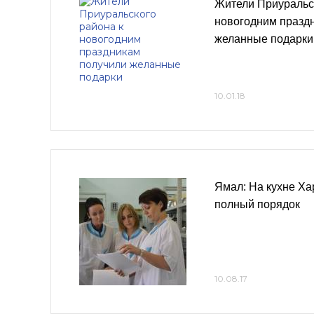
Жители Приуральск
новогодним празд
желанные подарки
10.01.18
Ямал: На кухне Ха
полный порядок
10.08.17