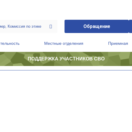
Обращение
тельность
Местные отделения
Приемная
ПОДДЕРЖКА УЧАСТНИКОВ СВО
ственной приемной Председателя Партии
Президиум регионального политического совета