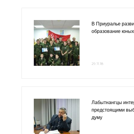
В Приуралье разв
образование юных
29.11.18
Лабытнангцы инте
предстоящими выб
думу