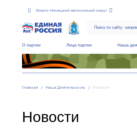
Ямало-Ненецкий автономный округ
О партии
Лица партии
Наша дея
Местные общественные приемные Партии
Руководитель Региональной обще
Народная программа «Единой России»
Главная
Наша Деятельность
Новости
Новости