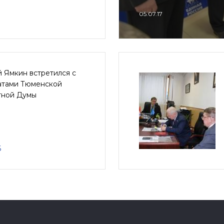
05.07.17
 Ямкин встретился с
атами Тюменской
тной Думы
6