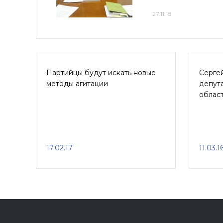
27.11.18
Партийцы будут искать новые
Сергей
методы агитации
депут
облас
17.02.17
11.03.1