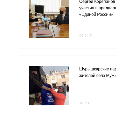
Сергей Корепанов
участия в предвар
«Единой России»
08.04.21
Шурышкарские пар
жителей села Мужи
30.12.19