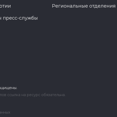
ртии
Региональные отделения
ы пресс-службы
защищены.
ов ссылка на ресурс обязательна.
анных