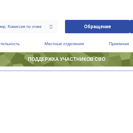
Обращение
тельность
Местные отделения
Приемная
ПОДДЕРЖКА УЧАСТНИКОВ СВО
ственной приемной Председателя Партии
Президиум регионального политического совета