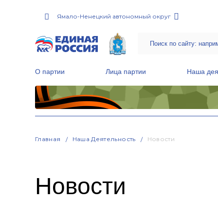
Ямало-Ненецкий автономный округ
О партии
Лица партии
Наша дея
Местные общественные приемные Партии
Руководитель Региональной обще
Народная программа «Единой России»
Главная
Наша Деятельность
Новости
Новости