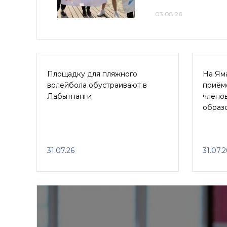
03.08.26
Площадку для пляжного
На Ям
волейбола обустраивают в
приём
Лабытнанги
членов
образ
31.07.26
31.07.2