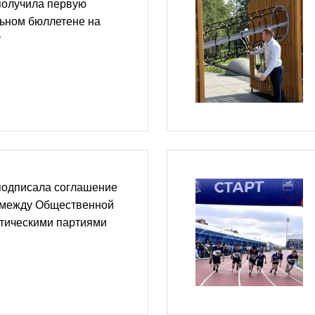
получила первую
льном бюллетене на
у
подписала соглашение
 между Общественной
итическими партиями