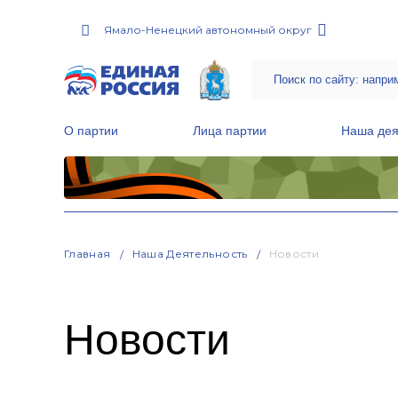
Ямало-Ненецкий автономный округ
О партии
Лица партии
Наша дея
Местные общественные приемные Партии
Руководитель Региональной обще
Народная программа «Единой России»
Главная
Наша Деятельность
Новости
Новости