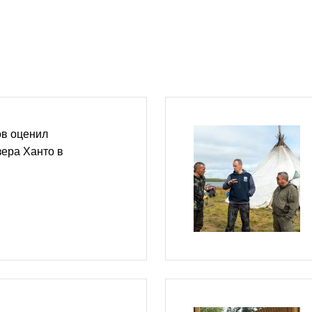
в оценил
зера Ханто в