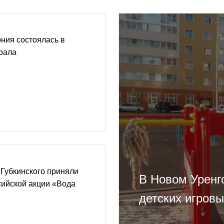
ния состоялась в
рала
Губкинского приняли
В Новом Уренг
сийской акции «Вода
детских игров