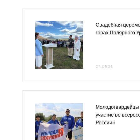
Свадебная церемо
горах Полярного У
04.08.26
Молодогвардейцы 
участие во всерос
России»