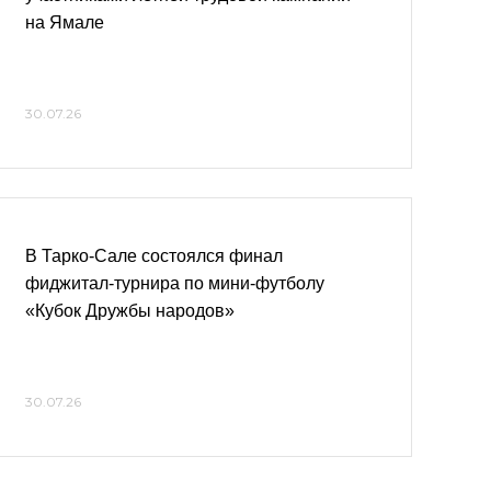
на Ямале
30.07.26
В Тарко-Сале состоялся финал
фиджитал-турнира по мини-футболу
«Кубок Дружбы народов»
30.07.26