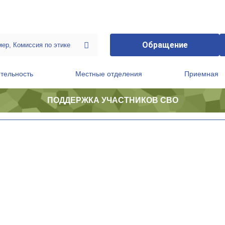
Обращение
тельность
Местные отделения
Приемная
ПОДДЕРЖКА УЧАСТНИКОВ СВО
ственной приемной Председателя Партии
Президиум регионального политического совета