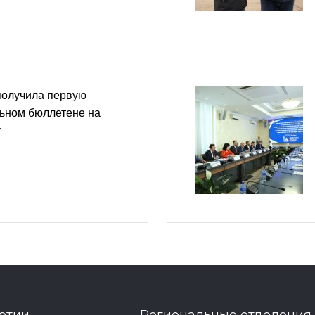
получила первую
льном бюллетене на
у