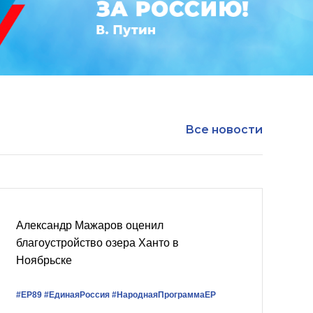
Все новости
Александр Мажаров оценил
благоустройство озера Ханто в
Ноябрьске
#ЕР89
#‎ЕдинаяРоссия
#НароднаяПрограммаЕР