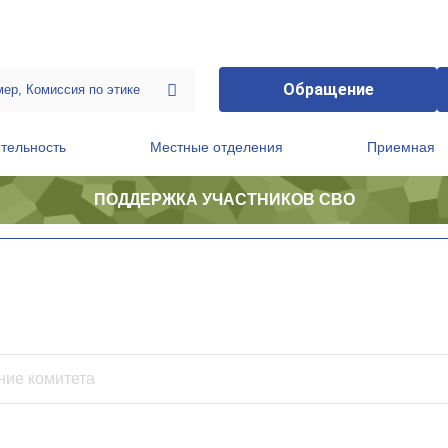
Обращение
тельность
Местные отделения
Приемная
ПОДДЕРЖКА УЧАСТНИКОВ СВО
ственной приемной Председателя Партии
Президиум регионального политического совета