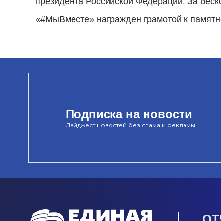
президента Российской Федерации. За бес
«#МыВместе» награжден грамотой к памятн
Подписка на новости
Дайджест новостей без спама и рекламы
ОТ