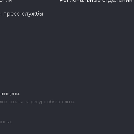
ртии
Региональные отделения
ы пресс-службы
защищены.
ов ссылка на ресурс обязательна.
анных