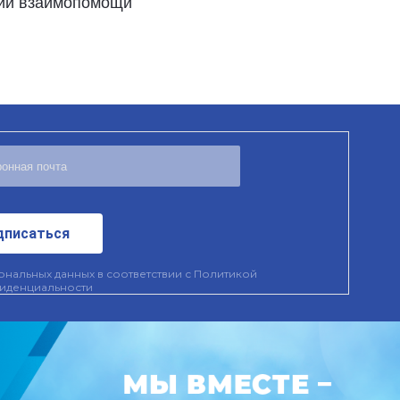
ции взаимопомощи
дписаться
нальных данных в соответствии с
Политикой
иденциальности