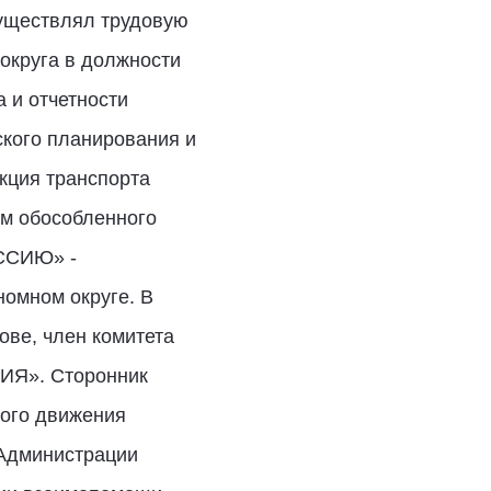
существлял трудовую
округа в должности
 и отчетности
ского планирования и
кция транспорта
ем обособленного
ССИЮ» -
мном округе. В
ове, член комитета
СИЯ». Сторонник
ого движения
 Администрации