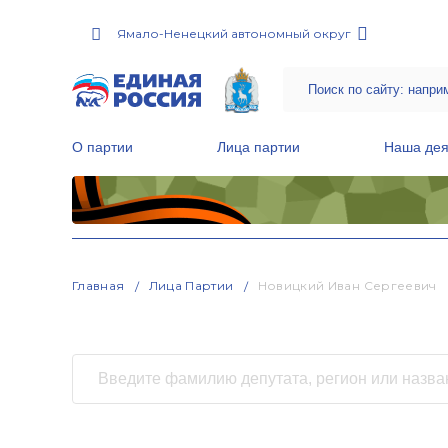
Ямало-Ненецкий автономный округ
О партии
Лица партии
Наша дея
Местные общественные приемные Партии
Руководитель Региональной обще
Народная программа «Единой России»
Главная
Лица Партии
Новицкий Иван Сергеевич