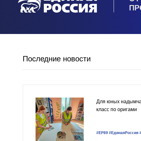
ПР
Последние новости
Для юных надымча
класс по оригами
#ЕР89
#ЕдинаяРоссия