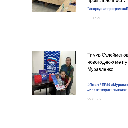
промышленность
"#народнаяпрограммаЕ
19.02.26
Тимур Сулейменов
новогоднюю мечту
Муравленко
#Ямал
#ЕР89
#Муравле
#благотворительнаяак
27.01.26