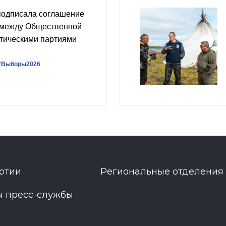
подписала соглашение
 между Общественной
итическими партиями
#Выборы2026
ртии
Региональные отделения
ы пресс-службы