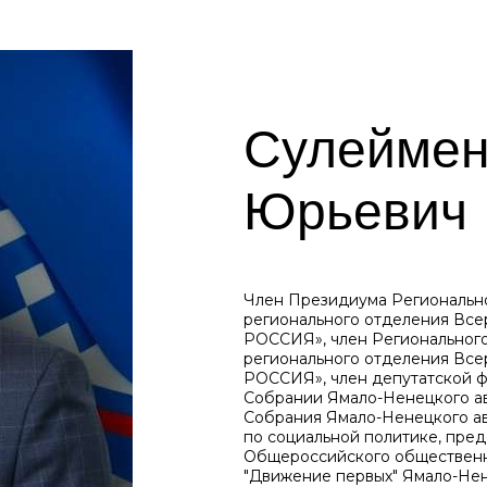
Сулеймен
Юрьевич
Член Президиума Регионально
регионального отделения Вс
РОССИЯ», член Регионального
регионального отделения Вс
РОССИЯ», член депутатской 
Собрании Ямало-Ненецкого ав
Собрания Ямало-Ненецкого ав
по социальной политике, пре
Общероссийского общественн
"Движение первых" Ямало-Нен