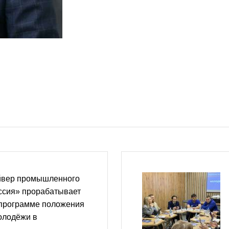
йвер промышленного
ссия» прорабатывает
 программе положения
олодёжи в