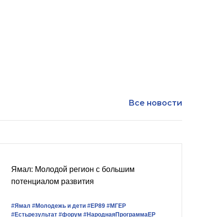
Все новости
Ямал: Молодой регион с большим
потенциалом развития
#Ямал
#Молодежь и дети
#ЕР89
#‎МГЕР‬
#Естьрезультат
#форум
#НароднаяПрограммаЕР