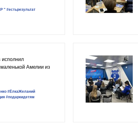
Р "
#естьрезультат
 исполнил
 маленькой Амелии из
нко
#ЁлкаЖеланий
ция
#подаркидетям