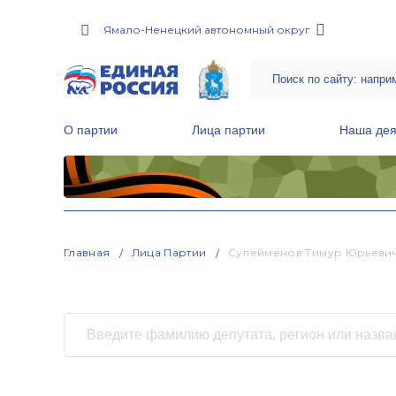
Ямало-Ненецкий автономный округ
О партии
Лица партии
Наша дея
Местные общественные приемные Партии
Руководитель Региональной обще
Народная программа «Единой России»
Главная
Лица Партии
Сулейменов Тимур Юрьеви