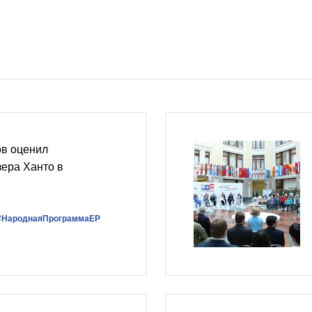
в оценил
зера Ханто в
#НароднаяПрограммаЕР