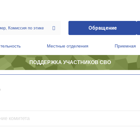
Обращение
тельность
Местные отделения
Приемная
ПОДДЕРЖКА УЧАСТНИКОВ СВО
ственной приемной Председателя Партии
Президиум регионального политического совета
ч