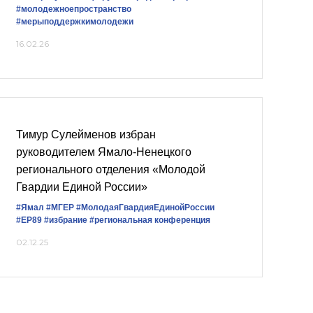
#молодежноепространство
#мерыподдержкимолодежи
16.02.26
Тимур Сулейменов избран
руководителем Ямало-Ненецкого
регионального отделения «Молодой
Гвардии Единой России»
#Ямал
#‎МГЕР‬
#МолодаяГвардияЕдинойРоссии
#ЕР89
#избрание
#региональная конференция
02.12.25