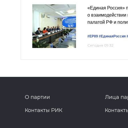
«Единая Россия» 
о взаимодействии
палатой РФ и пол
#ЕР89
#ЕдинаяРоссия
Сегодня 09:32
О партии
Лица па
Контакты РИК
Контакт