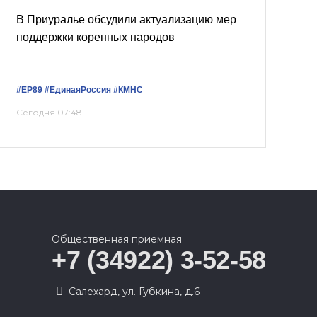
В Приуралье обсудили актуализацию мер
поддержки коренных народов
#ЕР89
#ЕдинаяРоссия
#КМНС
Сегодня 07:48
Общественная приемная
+7 (34922) 3-52-58
Салехард, ул. Губкина, д.6