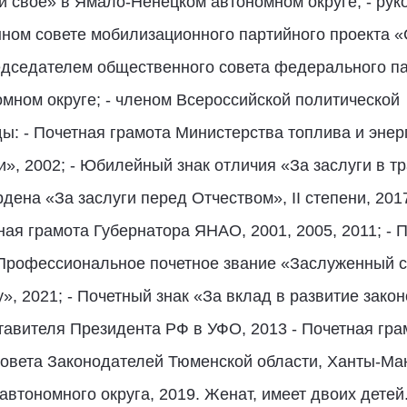
 свое» в Ямало-Ненецком автономном округе; - ру
ном совете мобилизационного партийного проекта 
едседателем общественного совета федерального па
ном округе; - членом Всероссийской политической
- Почетная грамота Министерства топлива и энерге
», 2002; - Юбилейный знак отличия «За заслуги в т
рдена «За заслуги перед Отчеством», II степени, 201
ая грамота Губернатора ЯНАО, 2001, 2005, 2011; - 
 Профессиональное почетное звание «Заслуженный 
», 2021; - Почетный знак «За вклад в развитие зак
тавителя Президента РФ в УФО, 2013 - Почетная гра
Совета Законодателей Тюменской области, Ханты-Ма
втономного округа, 2019. Женат, имеет двоих детей