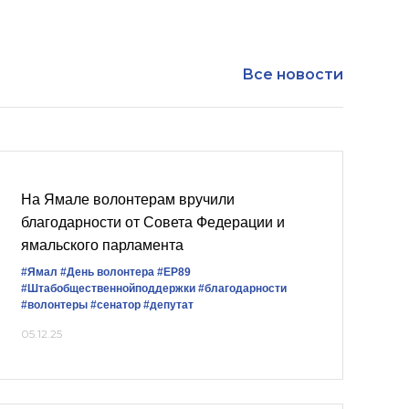
Все новости
На Ямале волонтерам вручили
благодарности от Совета Федерации и
ямальского парламента
#Ямал
#День волонтера
#ЕР89
#Штабобщественнойподдержки
#благодарности
#волонтеры
#сенатор
#депутат
05.12.25