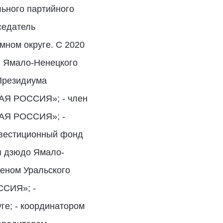
ьного партийного
седатель
мном округе. С 2020
я Ямало-Ненецкого
 Президиума
НАЯ РОССИЯ»; - член
НАЯ РОССИЯ»; -
нвестиционный фонд
я дзюдо Ямало-
леном Уральского
ССИЯ»; -
ге; - координатором