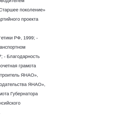
ководителем
«Старшее поколение»
ртийного проекта
тики РФ, 1999; -
ранспортном
7; - Благодарность
Почетная грамота
строитель ЯНАО»,
онодательства ЯНАО»,
мота Губернатора
нсийского
.