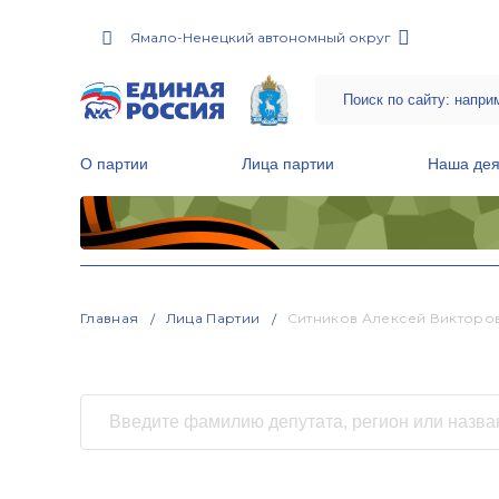
Ямало-Ненецкий автономный округ
О партии
Лица партии
Наша дея
Местные общественные приемные Партии
Руководитель Региональной обще
Народная программа «Единой России»
Главная
Лица Партии
Ситников Алексей Викторо