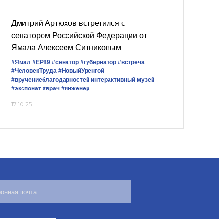
Дмитрий Артюхов встретился с
сенатором Российской Федерации от
Ямала Алексеем Ситниковым
#Ямал
#ЕР89
#сенатор
#губернатор
#встреча
#ЧеловекТруда
#НовыйУренгой
#вручениеблагодарностей
интерактивный музей
#экспонат
#врач
#инженер
17.10.25