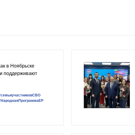
Как в Ноябрьске
 и поддерживают
#семьиучастниковСВО
#НароднаяПрограммаЕР