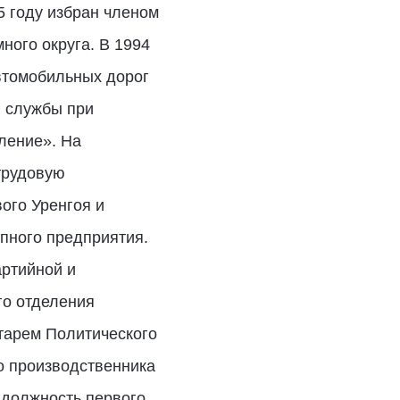
5 году избран членом
ого округа. В 1994
втомобильных дорог
й службы при
ление». На
трудовую
ого Уренгоя и
упного предприятия.
артийной и
го отделения
тарем Политического
о производственника
 должность первого