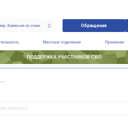
Обращение
тельность
Местные отделения
Приемная
ПОДДЕРЖКА УЧАСТНИКОВ СВО
ственной приемной Председателя Партии
Президиум регионального политического совета
вич