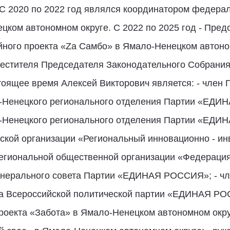
2020 по 2022 год являлся координатором федерал
цком автономном округе. С 2022 по 2025 год - Пред
ного проекта «Zа Самбо» в Ямало-Ненецком автоно
аместителя Председателя Законодательного Собрани
стоящее время Алексей Викторович является: - член
о-Ненецкого регионального отделения Партии «ЕДИ
о-Ненецкого регионального отделения Партии «ЕДИ
еской организации «Региональный инновационно - и
 Региональной общественной организации «Федераци
Генерального совета Партии «ЕДИНАЯ РОССИЯ»; - ч
а Всероссийской политической партии «ЕДИНАЯ РО
роекта «Забота» в Ямало-Ненецком автономном окру