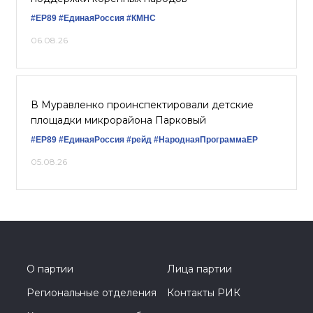
#ЕР89
#ЕдинаяРоссия
#КМНС
06.08.26
В Муравленко проинспектировали детские
площадки микрорайона Парковый
#ЕР89
#ЕдинаяРоссия
#рейд
#НароднаяПрограммаЕР
05.08.26
О партии
Лица партии
Региональные отделения
Контакты РИК