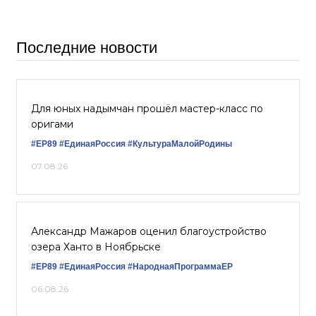
Последние новости
Для юных надымчан прошёл мастер-класс по
оригами
#ЕР89
#ЕдинаяРоссия
#КультураМалойРодины
07.08.26
Александр Мажаров оценил благоустройство
озера Ханто в Ноябрьске
#ЕР89
#‎ЕдинаяРоссия
#НароднаяПрограммаЕР
06.08.26