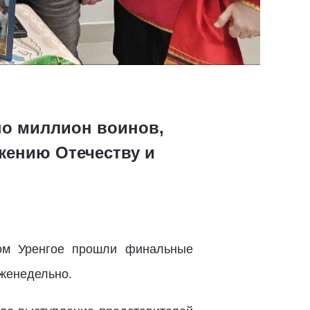
но миллион воинов,
жению Отечеству и
вом Уренгое прошли финальные
женедельно.