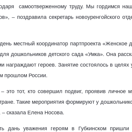
годаря самоотверженному труду. Мы гордимся наш
ов», – поздравила секретарь новоуренгойского от
 день местный координатор партпроекта «Женское 
для дошкольников детского сада «Умка». Она расск
ми награждают героев. Занятие состоялось в целях
ом прошлом России.
й – это тот, кто совершил подвиг, проявив личное
тране. Такие мероприятия формируют у дошкольнико
 – сказала Елена Носова.
ать дань уважения героям в Губкинском пришли с