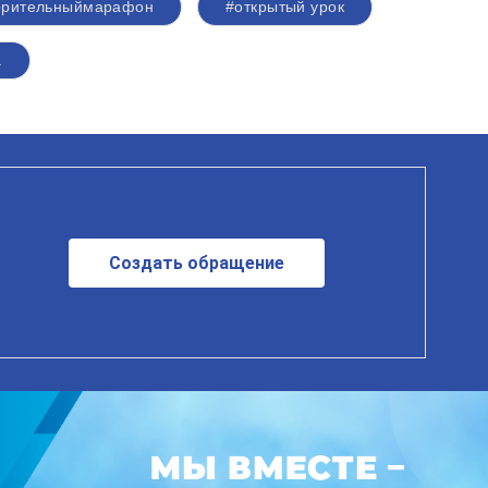
орительныймарафон
#открытый урок
а
Создать обращение