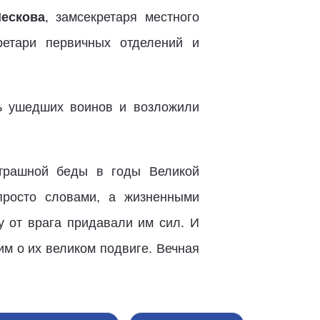
ескова
, замсекретаря местного
кретари первичных отделений и
ь ушедших воинов и возложили
страшной беды в годы Великой
просто словами, а жизненными
у от врага придавали им сил. И
м о их великом подвиге. Вечная