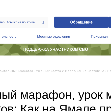
Обращение
тельность
Местные отделения
Приемная
ПОДДЕРЖКА УЧАСТНИКОВ СВО
ственной приемной Председателя Партии
Президиум регионального политического совета
рительный Марафон, Урок Мужества И Возложение Цветов: Как Н
ный марафон, урок 
ов: Как на Ямале п