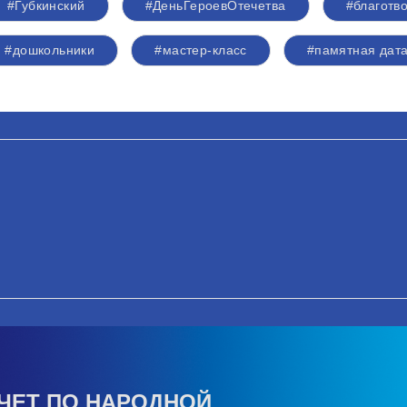
#Губкинский
#ДеньГероевОтечетва
#благотв
#дошкольники
#мастер-класс
#памятная дат
ЧЕТ ПО НАРОДНОЙ