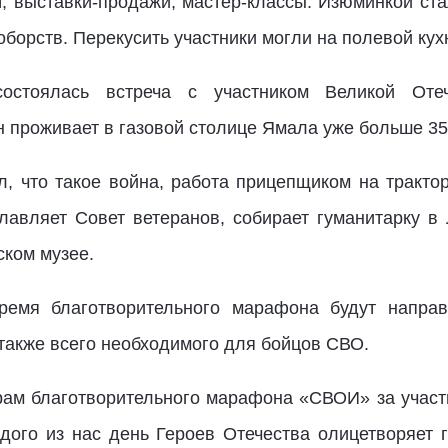
т, выставки-продажи, мастер-классы. Изюминкой ст
оборств. Перекусить участники могли на полевой кух
остоялась встреча с участником Великой От
н проживает в газовой столице Ямала уже больше 35 
л, что такое война, работа прицепщиком на трактор
лавляет Совет ветеранов, собирает гуманитарку в 
ском музее.
ремя благотворительного марафона будут направ
также всего необходимого для бойцов СВО.
рам благотворительного марафона «СВОИ» за участ
дого из нас день Героев Отечества олицетворяет 