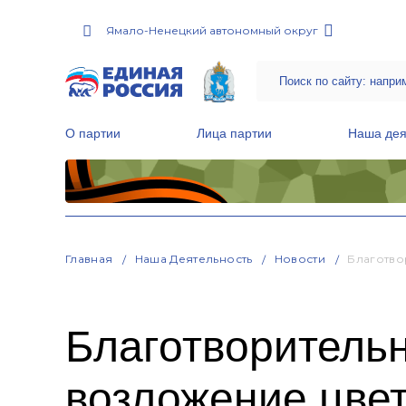
Ямало-Ненецкий автономный округ
О партии
Лица партии
Наша дея
Местные общественные приемные Партии
Руководитель Региональной обще
Народная программа «Единой России»
Главная
Наша Деятельность
Новости
Благотво
Благотворитель
возложение цвет