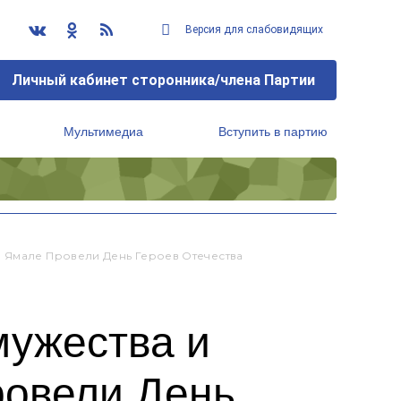
Версия для слабовидящих
Личный кабинет сторонника/члена Партии
Мультимедиа
Вступить в партию
Региональный исполнительный комитет
а Ямале Провели День Героев Отечества
мужества и
ровели День