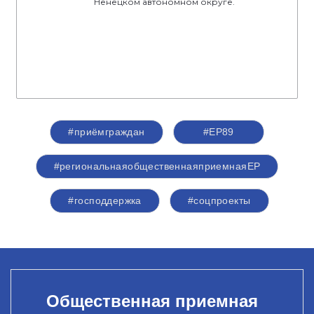
Ненецком автономном округе.
#приёмграждан
#ЕР89
#региональнаяобщественнаяприемнаяЕР
#господдержка
#соцпроекты
Общественная приемная