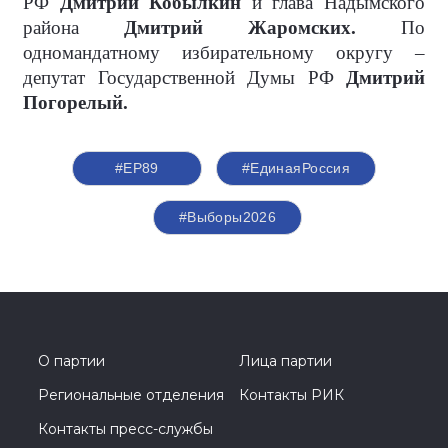
РФ
Дмитрий Кобылкин
и глава Надымского
района
Дмитрий Жаромских.
По
одномандатному избирательному округу –
депутат Государственной Думы РФ
Дмитрий
Погорелый.
#ЕР89
#ЕдинаяРоссия
#Выборы2026
О партии
Лица партии
Региональные отделения
Контакты РИК
Контакты пресс-службы