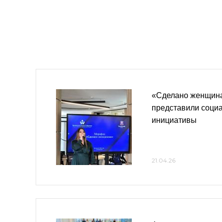
«Сделано женщина
представили соци
инициативы
21.04.26