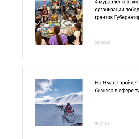
4 муравленковски
организации побед
грантов Губернат
26.02.25
На Ямале пройдет 
бизнеса в сфере т
18.01.24