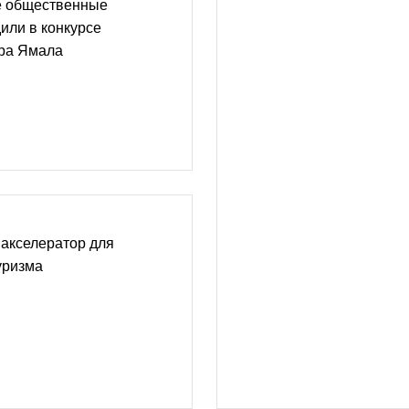
е общественные
или в конкурсе
ора Ямала
акселератор для
уризма