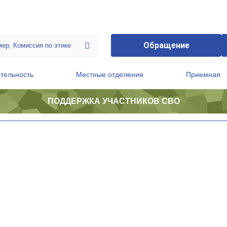
Обращение
тельность
Местные отделения
Приемная
ПОДДЕРЖКА УЧАСТНИКОВ СВО
ственной приемной Председателя Партии
Президиум регионального политического совета