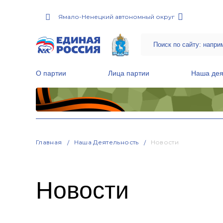
Ямало-Ненецкий автономный округ
О партии
Лица партии
Наша дея
Местные общественные приемные Партии
Руководитель Региональной обще
Народная программа «Единой России»
Главная
Наша Деятельность
Новости
Новости