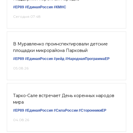
#ЕР89
#ЕдинаяРоссия
#КМНС
Сегодня 07:48
В Муравленко проинспектировали детские
площадки микрорайона Парковый
#ЕР89
#ЕдинаяРоссия
#рейд
#НароднаяПрограммаЕР
05.08.26
Тарко-Сале встречает День коренных народов
мира
#ЕР89
#ЕдинаяРоссия
#СилаРоссии
#СторонникиЕР
04.08.26