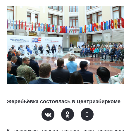
Жеребьёвка состоялась в Центризбиркоме
В процедуре принял участие член президиума